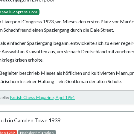
erpool Congress 1923
 Liverpool Congress 1923, wo Mieses den ersten Platz vor Maróc
m Schachfreund einen Spaziergang durch die Dale Street.
als einfacher Spaziergang begann, entwickelte sich zu einer rege
e Auswahl an Krawatten aus, um sie nach Deutschland mitzunehmen 
kriegskrisen erholte.
Begleiter beschrieb Mieses als höflichen und kultivierten Mann, pr
tärischem in seiner Haltung – ein Gentleman der alten Schule.
elle:
British Chess Magazine, April 1954
uch in Camden Town 1939
don 1939
Nach der Emigration