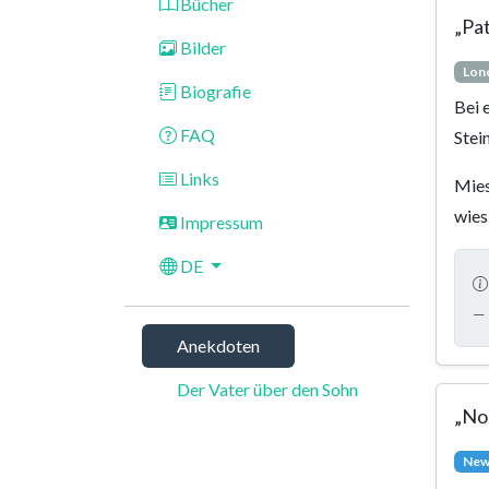
Bücher
„Pat
Bilder
Lond
Biografie
Bei 
FAQ
Stei
Links
Mies
wies
Impressum
DE
— 
Anekdoten
Der Vater über den Sohn
„No
New 