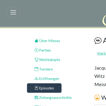
Zum Hauptinhalt springen
Anekdoten über Jacques Mieses |
A
Über Mieses
Partien
Start
Wettkämpfe
Jacqu
Turniere
Witz 
Eröffnungen
Meist
Episoden
Wi
Zeitungsausschnitte