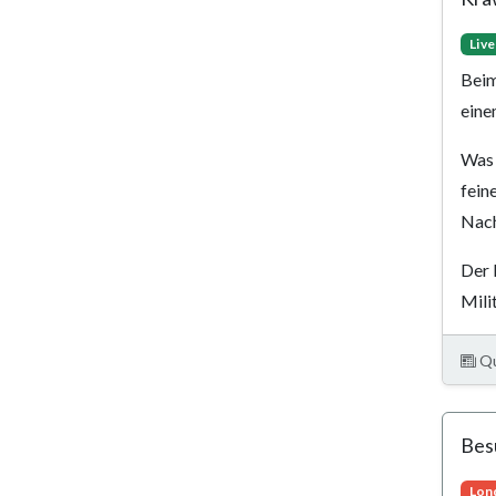
Liv
Beim
eine
Was 
fein
Nach
Der 
Mili
Qu
Bes
Lon