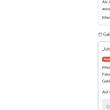
Als 
auss
Mies
Gal
„Ic
Kem
Mies
Fals
Gehb
Auf 