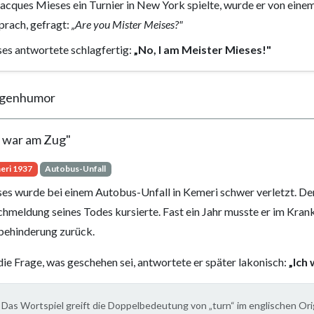
Jacques Mieses ein Turnier in New York spielte, wurde er von ein
prach, gefragt:
„Are you Mister Meises?"
es antwortete schlagfertig:
„No, I am Meister Mieses!"
genhumor
h war am Zug"
eri 1937
Autobus-Unfall
es wurde bei einem Autobus-Unfall in Kemeri schwer verletzt. Der 
chmeldung seines Todes kursierte. Fast ein Jahr musste er im Kran
ehinderung zurück.
die Frage, was geschehen sei, antwortete er später lakonisch:
„Ich
Das Wortspiel greift die Doppelbedeutung von „turn“ im englischen Orig