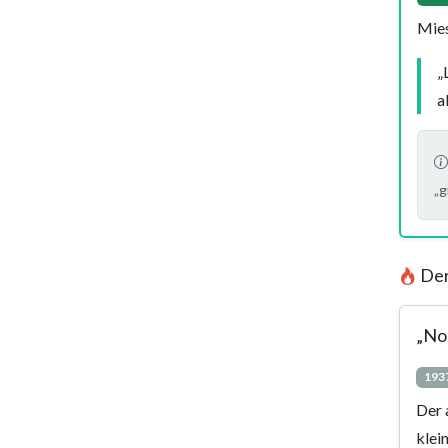
Mies
„
a
„g
Der
„No
193
Der 
klei