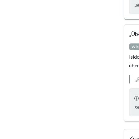
„a
„Üb
Wie
Isid
über
„
ge
Kra