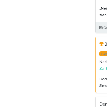
„Nei
zieh
Qu
B
Has
Noch
Zur 
Doch
Simu
Der