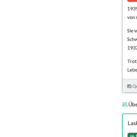
1939
von 
Sie 
Schw
1937
Trot
Lebe
Qu
Übe
Las
ca.