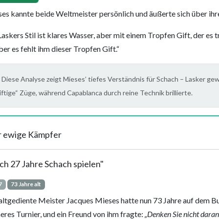
es kannte beide Weltmeister persönlich und äußerte sich über ihre 
Laskers Stil ist klares Wasser, aber mit einem Tropfen Gift, der es tr
ber es fehlt ihm dieser Tropfen Gift.“
Diese Analyse zeigt Mieses’ tiefes Verständnis für Schach – Lasker ge
iftige“ Züge, während Capablanca durch reine Technik brillierte.
 ewige Kämpfer
ch 27 Jahre Schach spielen"
7
73 Jahre alt
altgediente Meister Jacques Mieses hatte nun 73 Jahre auf dem B
neres Turnier, und ein Freund von ihm fragte:
„Denken Sie nicht daran