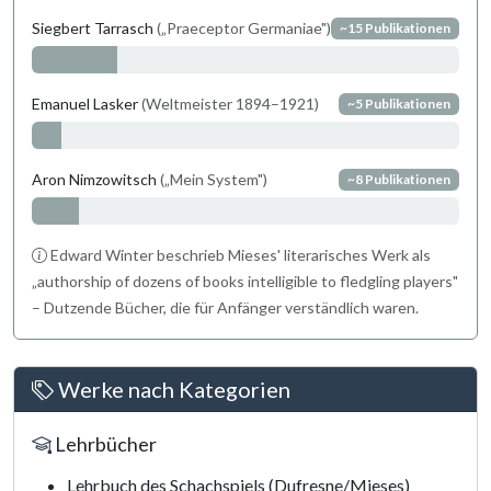
Siegbert Tarrasch
(„Praeceptor Germaniae")
~15 Publikationen
Emanuel Lasker
(Weltmeister 1894–1921)
~5 Publikationen
Aron Nimzowitsch
(„Mein System")
~8 Publikationen
Edward Winter beschrieb Mieses' literarisches Werk als
„authorship of dozens of books intelligible to fledgling players"
– Dutzende Bücher, die für Anfänger verständlich waren.
Werke nach Kategorien
Lehrbücher
Lehrbuch des Schachspiels (Dufresne/Mieses)