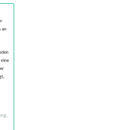
er
s an
inden
 eine
er
t,
ung,