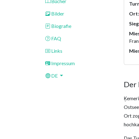
Bücher
Turn
Bilder
Ort:
Sieg
Biografie
Mies
FAQ
Fran
Links
Mies
Impressum
DE
Der 
Ķemeri 
Ostsee
Ort zog
hochka
Das Tu