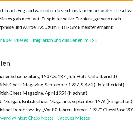
ucht nach England war unter diesen Umständen besonders beschwer
eses gab nicht auf: Er spielte weiter Turniere, gewann noch
nzpreise und wurde 1950 zum FIDE-Großmeister ernannt.
 über Mieses' Emigration und das Leben im Exil
len
ener Schachzeitung 1937, S. 187 (Juli-Heft, Unfallbericht)
itish Chess Magazine, September 1937, S. 474 (Unfallbericht)
itish Chess Magazine, April 1954 (Nachruf)
J. Morgan, British Chess Magazine, September 1976 (Emigration)
chael Dombrowsky, „Vor 80 Jahren: Kemeri 1937“, ChessBase 20
ward Winter: Chess Notes – Jacques Mieses