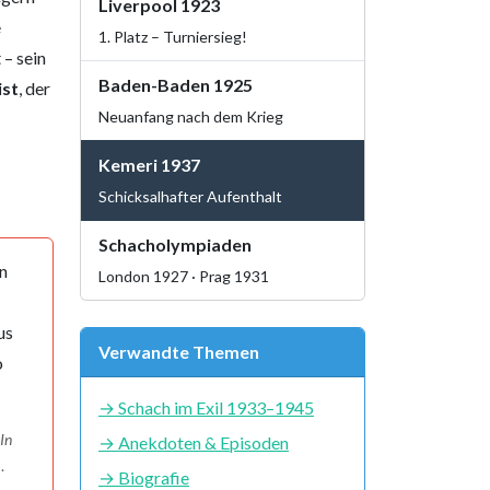
Liverpool 1923
e
1. Platz – Turniersieg!
 – sein
Baden-Baden 1925
ist
, der
Neuanfang nach dem Krieg
Kemeri 1937
Schicksalhafter Aufenthalt
Schacholympiaden
n
London 1927 · Prag 1931
us
Verwandte Themen
o
→ Schach im Exil 1933–1945
„In
→ Anekdoten & Episoden
).
→ Biografie