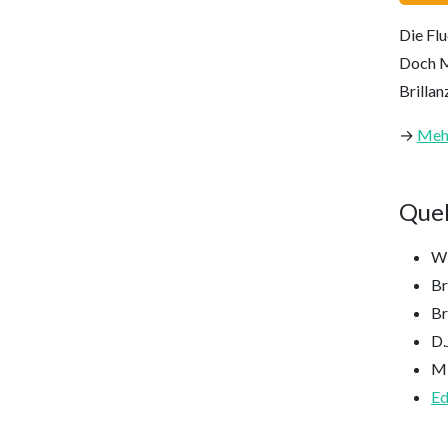
Die Fl
Doch Mi
Brilla
→
Mehr
Quel
Wi
Br
Br
D.
Mi
Ed