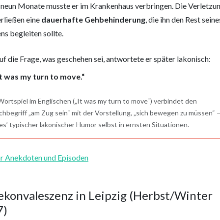
 neun Monate musste er im Krankenhaus verbringen. Die Verletzu
erließen eine
dauerhafte Gehbehinderung
, die ihn den Rest seine
ns begleiten sollte.
uf die Frage, was geschehen sei, antwortete er später lakonisch:
It was my turn to move.“
ortspiel im Englischen („It was my turn to move“) verbindet den
chbegriff „am Zug sein“ mit der Vorstellung, „sich bewegen zu müssen“ 
s’ typischer lakonischer Humor selbst in ernsten Situationen.
r Anekdoten und Episoden
konvaleszenz in Leipzig (Herbst/Winter
7)