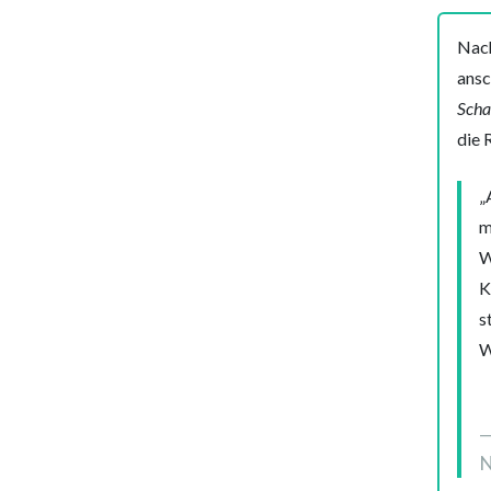
Nach
ansc
Scha
die 
„
m
W
K
s
W
N