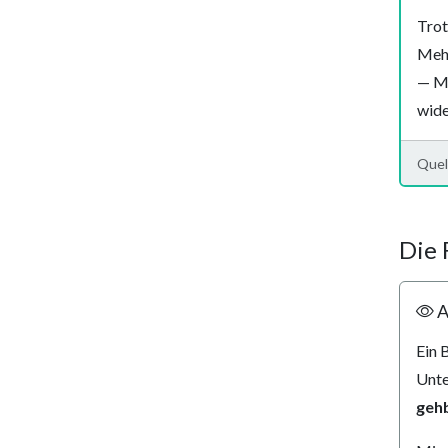
Trot
Mehr
— Mi
wide
Quel
Die 
A
Ein 
Unte
geh