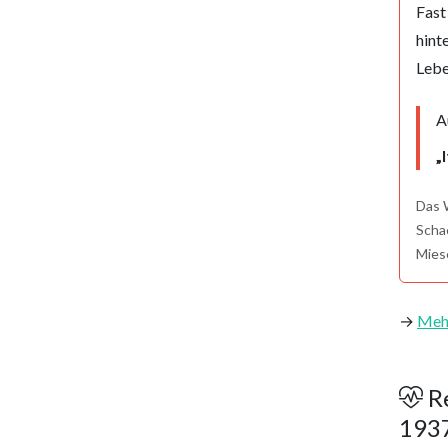
Fast
hint
Lebe
A
„
Das W
Scha
Miese
→
Meh
Re
193