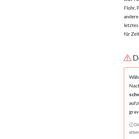
Flohr, 
andere 
letztes
für Zei
De
Währ
Nach
sch
aufz
grav
Di
attem