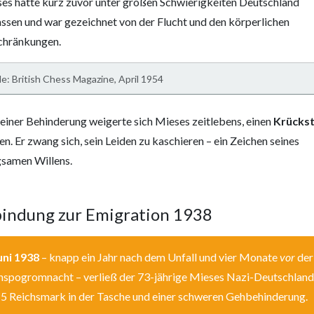
es hatte kurz zuvor unter großen Schwierigkeiten Deutschland
assen und war gezeichnet von der Flucht und den körperlichen
chränkungen.
e: British Chess Magazine, April 1954
einer Behinderung weigerte sich Mieses zeitlebens, einen
Krücks
n. Er zwang sich, sein Leiden zu kaschieren – ein Zeichen seines
samen Willens.
indung zur Emigration 1938
uni 1938
– knapp ein Jahr nach dem Unfall und vier Monate
vor
der
hspogromnacht – verließ der 73-jährige Mieses Nazi-Deutschland
15 Reichsmark in der Tasche und einer schweren Gehbehinderung.