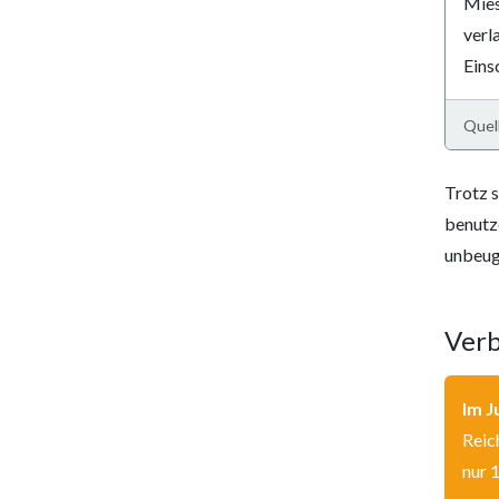
Mies
verl
Eins
Quell
Trotz s
benutze
unbeug
Verb
Im J
Reic
nur 