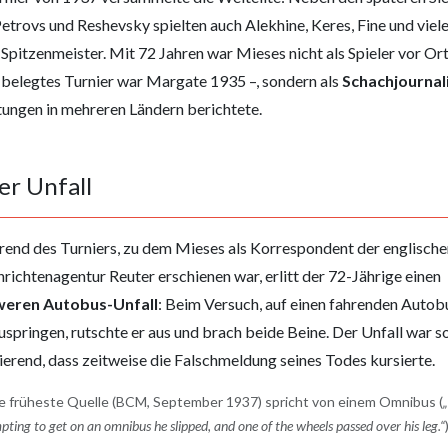
Petrovs und Reshevsky spielten auch Alekhine, Keres, Fine und viel
Spitzenmeister. Mit 72 Jahren war Mieses nicht als Spieler vor Ort
 belegtes Turnier war Margate 1935 –, sondern als
Schachjournal
tungen in mehreren Ländern berichtete.
r Unfall
end des Turniers, zu dem Mieses als Korrespondent der englische
richtenagentur Reuter erschienen war, erlitt der 72-Jährige einen
weren Autobus-Unfall
: Beim Versuch, auf einen fahrenden Autob
uspringen, rutschte er aus und brach beide Beine. Der Unfall war s
ierend, dass zeitweise die Falschmeldung seines Todes kursierte.
e früheste Quelle (BCM, September 1937) spricht von einem Omnibus (
pting to get on an omnibus he slipped, and one of the wheels passed over his leg.“