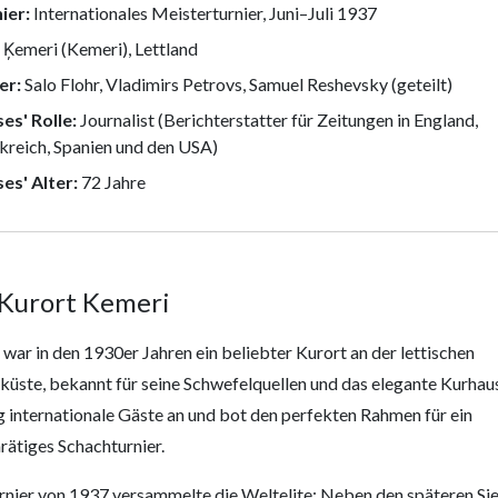
ier:
Internationales Meisterturnier, Juni–Juli 1937
Ķemeri (Kemeri), Lettland
er:
Salo Flohr, Vladimirs Petrovs, Samuel Reshevsky (geteilt)
es' Rolle:
Journalist (Berichterstatter für Zeitungen in England,
kreich, Spanien und den USA)
es' Alter:
72 Jahre
Kurort Kemeri
war in den 1930er Jahren ein beliebter Kurort an der lettischen
küste, bekannt für seine Schwefelquellen und das elegante Kurhau
 internationale Gäste an und bot den perfekten Rahmen für ein
rätiges Schachturnier.
rnier von 1937 versammelte die Weltelite: Neben den späteren Si