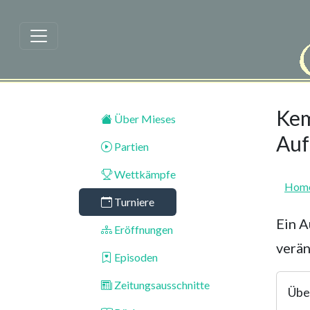
Zum Hauptinhalt springen
Kem
Über Mieses
Auf
Partien
Wettkämpfe
Hom
Turniere
Ein A
Eröffnungen
verä
Episoden
Zeitungsausschnitte
Übe