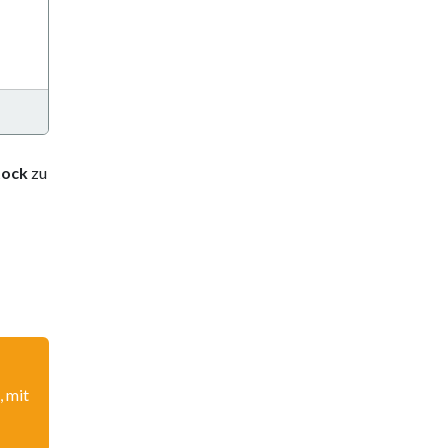
tock
zu
, mit