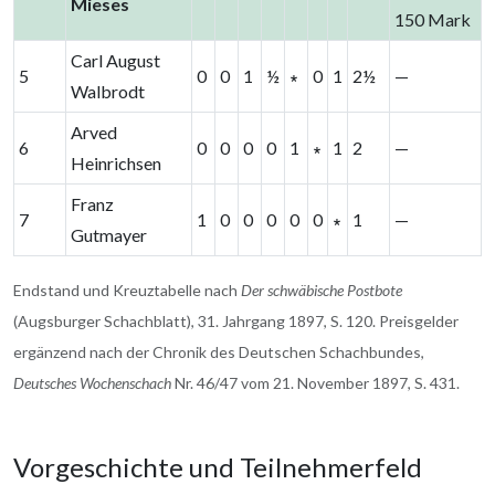
Mieses
150 Mark
Carl August
5
0
0
1
½
∗
0
1
2½
—
Walbrodt
Arved
6
0
0
0
0
1
∗
1
2
—
Heinrichsen
Franz
7
1
0
0
0
0
0
∗
1
—
Gutmayer
Endstand und Kreuztabelle nach
Der schwäbische Postbote
(Augsburger Schachblatt), 31. Jahrgang 1897, S. 120. Preisgelder
ergänzend nach der Chronik des Deutschen Schachbundes,
Deutsches Wochenschach
Nr. 46/47 vom 21. November 1897, S. 431.
Vorgeschichte und Teilnehmerfeld