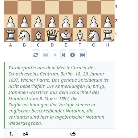
3
2
1
A
B
C
D
E
F
G
H
Turnierpartie aus dem Meisterturnier des
Schachvereins Centrum, Berlin, 18.-28. Januar
1897. Wiener Partie. Das genaue Spieldatum ist
nicht ueberliefert. Die Anmerkungen (a) bis (g)
stammen woertlich aus dem Schachteil des
Standard vom 8. Maerz 1897; die
Zugbezeichnungen der Vorlage stehen in
englischer beschreibender Notation, die
Varianten sind hier in algebraischer Notation
wiedergegeben.
1.
e4
e5