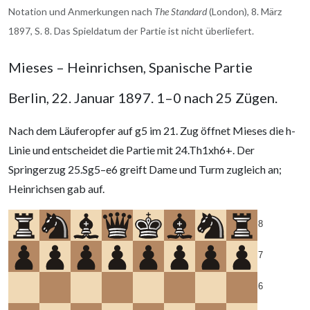
2.
S
c3
S
f6
Notation und Anmerkungen nach
The Standard
(London), 8. März
1897, S. 8. Das Spieldatum der Partie ist nicht überliefert.
3.
L
c4
S
c6
4.
d3
L
e7
Mieses – Heinrichsen, Spanische Partie
(a) "B to B 4 or B to Kt 5 is preferable."
Berlin, 22. Januar 1897. 1–0 nach 25 Zügen.
4...
4...
L
b4
5.
L
c5
Nach dem Läuferopfer auf g5 im 21. Zug öffnet Mieses die h-
Linie und entscheidet die Partie mit 24.Th1xh6+. Der
f4
d6
6.
Springerzug 25.Sg5–e6 greift Dame und Turm zugleich an;
f5
...
Heinrichsen gab auf.
(b) "Premature, as a rule, before Black castles;
but owing to the position of Black's K B, the
8
advance is right."
6.
...
S
a5
7
(c) "P to K Kt 3 at once would be better."
6