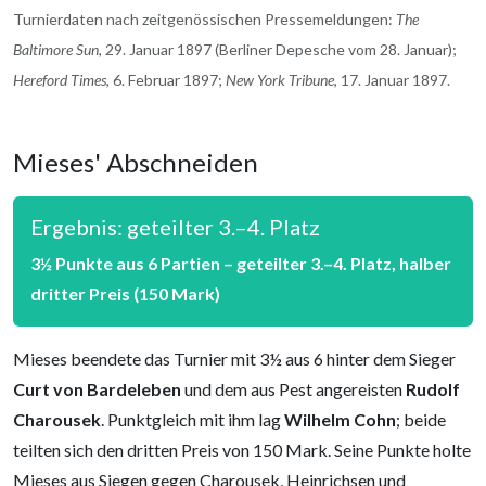
Turnierdaten nach zeitgenössischen Pressemeldungen:
The
Baltimore Sun
, 29. Januar 1897 (Berliner Depesche vom 28. Januar);
Hereford Times
, 6. Februar 1897;
New York Tribune
, 17. Januar 1897.
Mieses' Abschneiden
Ergebnis: geteilter 3.–4. Platz
3½ Punkte aus 6 Partien – geteilter 3.–4. Platz, halber
dritter Preis (150 Mark)
Mieses beendete das Turnier mit 3½ aus 6 hinter dem Sieger
Curt von Bardeleben
und dem aus Pest angereisten
Rudolf
Charousek
. Punktgleich mit ihm lag
Wilhelm Cohn
; beide
teilten sich den dritten Preis von 150 Mark. Seine Punkte holte
Mieses aus Siegen gegen Charousek, Heinrichsen und