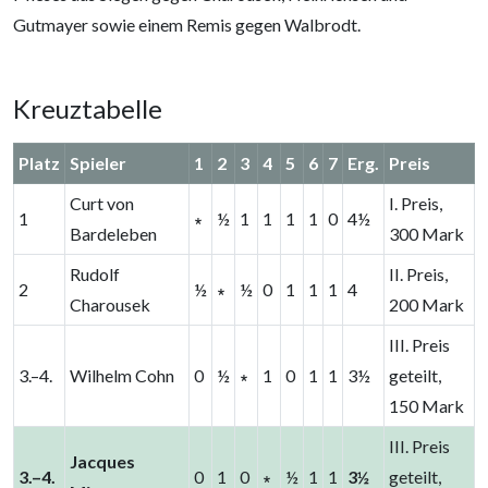
Gutmayer sowie einem Remis gegen Walbrodt.
Kreuztabelle
Platz
Spieler
1
2
3
4
5
6
7
Erg.
Preis
Curt von
I. Preis,
1
∗
½
1
1
1
1
0
4½
Bardeleben
300 Mark
Rudolf
II. Preis,
2
½
∗
½
0
1
1
1
4
Charousek
200 Mark
III. Preis
3.–4.
Wilhelm Cohn
0
½
∗
1
0
1
1
3½
geteilt,
150 Mark
III. Preis
Jacques
3.–4.
0
1
0
∗
½
1
1
3½
geteilt,